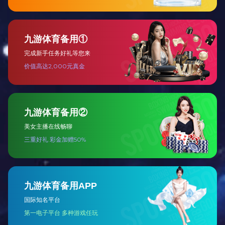
关于我们
/ About us
k8体育是集研发、生产、销售、服务为一体的大型生产企业，公司
位于包头稀土高新区高新技术特色产业基地内，注册资金1001万
元，生产厂房6000平方米，年产销量1.2亿元。公司严格按照
ISO9001质量管理体系的方针，采取先进的生产工艺，引进精良的
生产设备和优秀的技术人才，使钢与塑达到完美结合。具备生产
DN15MM-1600MM涂塑钢管、3PE、TPEP等环保型管道及配套管
查看详情 >>
件;防腐、耐酸、耐碱、耐侵蚀、无毒、无辐射，广泛应用于给水、
工业、煤矿、军工、核电、航空、消防、通信、电力及其它优质建
筑工程，是二十一世纪管材更新换代的绿色产品。公司自主研发的