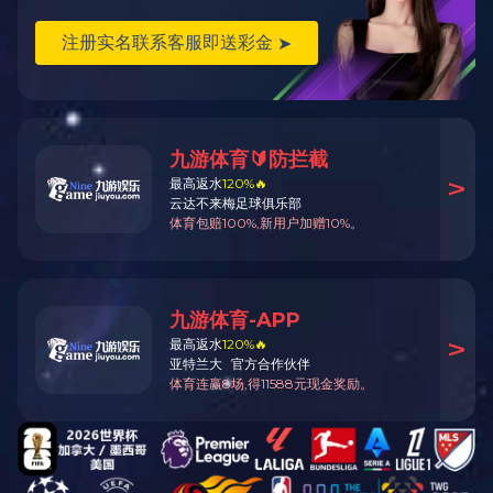
中国一站式服务平台谈液体密度测量外在因素
中国一站式服务平台解析液体密度测量的外在因素： 1.温
度：当有机化合物液体的温度上升或下降时，由于热胀冷
缩的关系，液体的体积会膨胀或缩小，则液体的密度亦随
之减小或增大。...
2020-01-17
中国一站式服务平台谈液体密度测量外在因素
17
中国一站式服务平台解析液体密度测量的
2020-01
外在因素： 1.温度：当有机化合物液体的