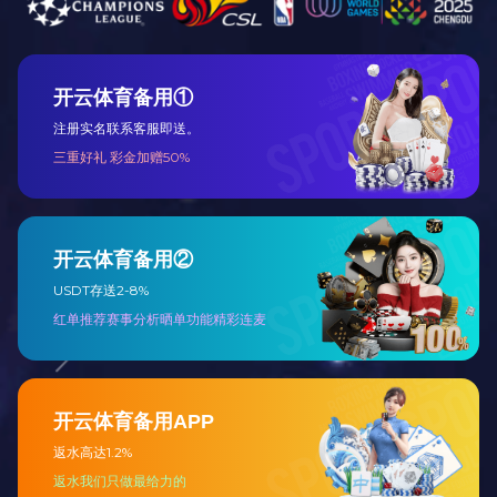
温度上升或下降时，由于热胀冷缩的关
系，液体的体积会膨胀或缩小，则液体的
中国一站式服务平台谈液体密度测量外在因素
密度亦随之减小或增大。...
17
中国一站式服务平台解析液体密度测量的
2020-01
外在因素： 1.温度：当有机化合物液体的
温度上升或下降时，由于热胀冷缩的关
系，液体的体积会膨胀或缩小，则液体的
粉末冶金密度计与粉末冶金的混合工艺概述
密度亦随之减小或增大。...
16
粉末冶金密度计由于粉末冶金的孔隙结构
2020-01
对粉体的物理性质影响很大，而且粉末冶
金产品根据其需求是以体密度、湿密度、
视孔隙率、含油率等为主要的认定标准，
所以对于成形胚体和粉末冶金密度计由于
粉末冶金的孔隙结构对粉体的物理性质影
响很大，而且粉末冶金产品根据其需求是
以体密度、湿密度、视孔隙率、含油率等
为主要的认定标准，所以对于成形胚体
和...