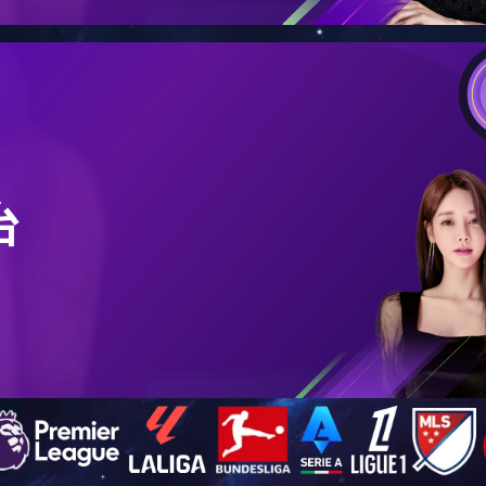
兴安盟经济技术开发区工业供水工程管线
时间：2020-01-17 09:22:08 点击次数：3583