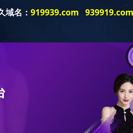
联系电
0472-262
产品展示
新闻中心
技术文章