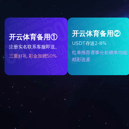
上一篇：
天津地铁地下管网建设项目
下一篇：
乌海升源水务公司工业供水项目
如果您