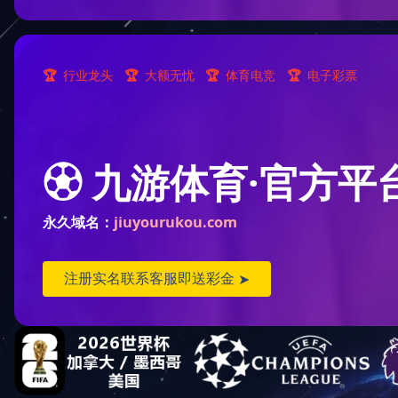
技术文章
密度计的原理根据阿基米德原理F浮=ρ液gV排可知，液体
G物，物体的重力不变，
在物理实验中使用的密度计,是一种测量液体密度的仪器.它
铅丸或水银.使用时将密度计竖直地放入待测的液体中,待密
稳后,从它的刻度处读出待测液体的密度.常用密度计有两种,
密度计使用方法：
测量步骤：
①将产品放入测量台，显示产品重量，按ENTER键记忆。