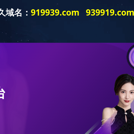
联系电
0472-262
产品展示
新闻中心
技术文章