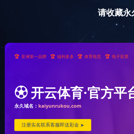
网站首页
关于我们
荣誉证书